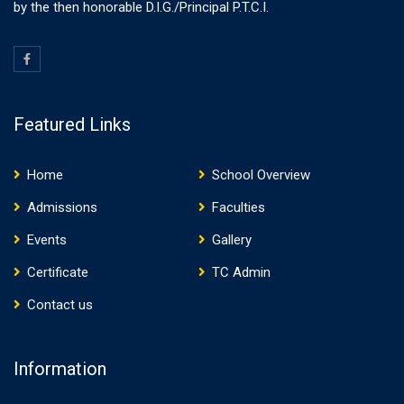
by the then honorable D.I.G./Principal P.T.C.I.
Featured Links
Home
School Overview
Admissions
Faculties
Events
Gallery
Certificate
TC Admin
Contact us
Information