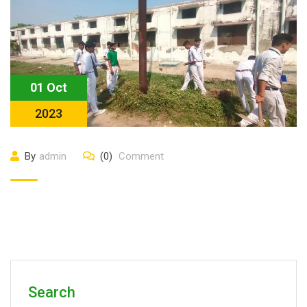
01 Oct
2023
By
admin
(0)
Comment
Search