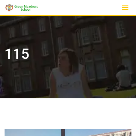
Skip
to
content
115