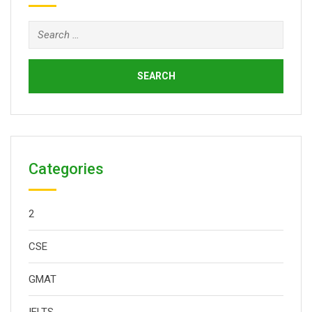
Search
for:
Categories
2
CSE
GMAT