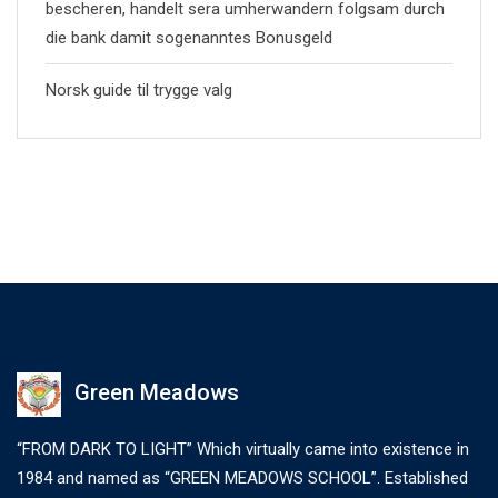
bescheren, handelt sera umherwandern folgsam durch
die bank damit sogenanntes Bonusgeld
Norsk guide til trygge valg
Green Meadows
“FROM DARK TO LIGHT” Which virtually came into existence in
1984 and named as “GREEN MEADOWS SCHOOL”. Established