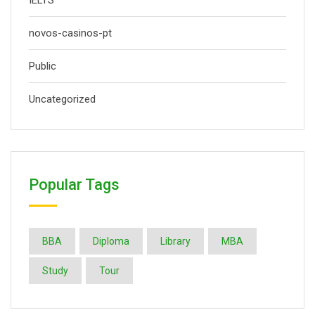
IELTS
novos-casinos-pt
Public
Uncategorized
Popular Tags
BBA
Diploma
Library
MBA
Study
Tour