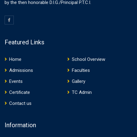
by the then honorable D.I.G./Principal P.T.C.I.
Featured Links
Home
School Overview
Admissions
Faculties
Events
Gallery
Certificate
TC Admin
Contact us
Information