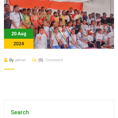
20 Aug
2024
By
admin
(0)
Comment
Search