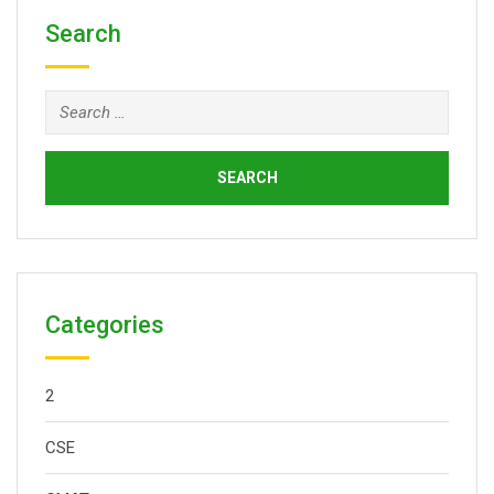
Search
Search
for:
Categories
2
CSE