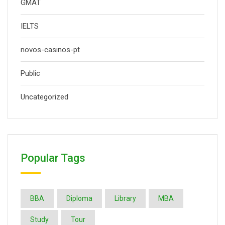
GMAT
IELTS
novos-casinos-pt
Public
Uncategorized
Popular Tags
BBA
Diploma
Library
MBA
Study
Tour