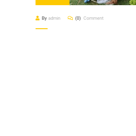
By
admin
(0)
Comment