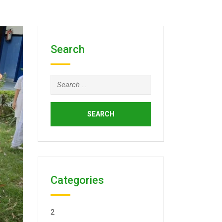
Search
Search
for:
Categories
2