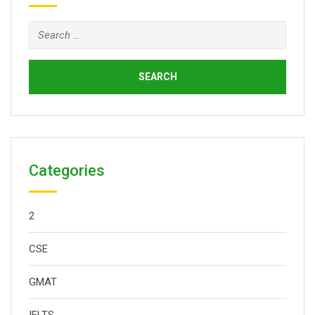
Search
for:
Categories
2
CSE
GMAT