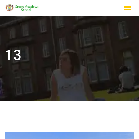
Skip
to
content
13