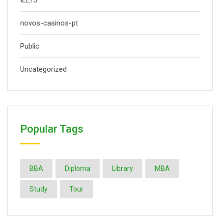
IELTS
novos-casinos-pt
Public
Uncategorized
Popular Tags
BBA
Diploma
Library
MBA
Study
Tour