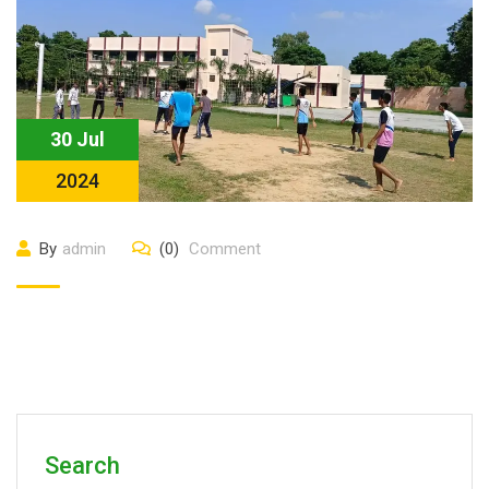
30 Jul
2024
By
admin
(0)
Comment
Search