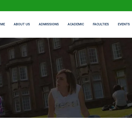
OME
ABOUT US
ADMISSIONS
ACADEMIC
FACULTIES
EVENTS