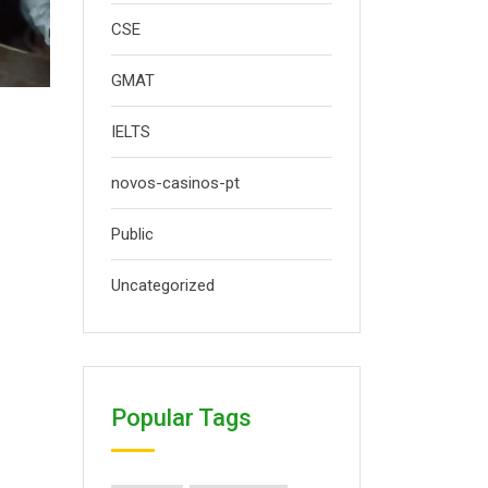
CSE
GMAT
IELTS
novos-casinos-pt
Public
Uncategorized
Popular Tags