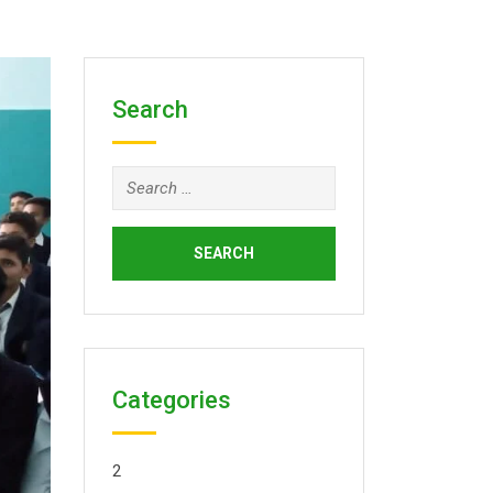
Search
Search
for:
Categories
2