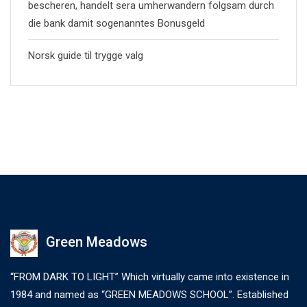
bescheren, handelt sera umherwandern folgsam durch
die bank damit sogenanntes Bonusgeld
Norsk guide til trygge valg
Green Meadows
“FROM DARK TO LIGHT” Which virtually came into existence in
1984 and named as “GREEN MEADOWS SCHOOL”. Established