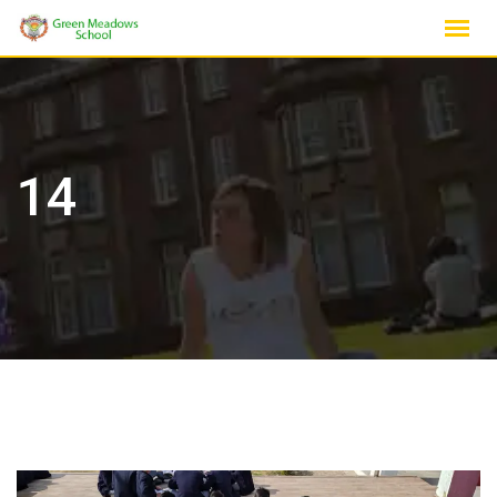
Skip
to
content
14