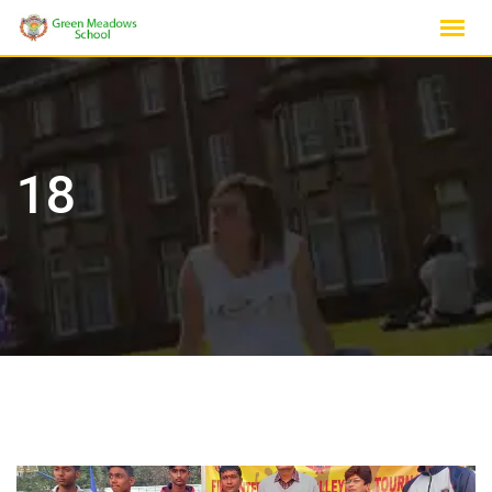
Skip
to
content
18