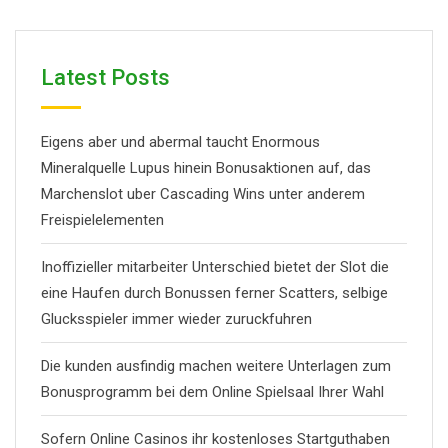
Latest Posts
Eigens aber und abermal taucht Enormous
Mineralquelle Lupus hinein Bonusaktionen auf, das
Marchenslot uber Cascading Wins unter anderem
Freispielelementen
Inoffizieller mitarbeiter Unterschied bietet der Slot die
eine Haufen durch Bonussen ferner Scatters, selbige
Glucksspieler immer wieder zuruckfuhren
Die kunden ausfindig machen weitere Unterlagen zum
Bonusprogramm bei dem Online Spielsaal Ihrer Wahl
Sofern Online Casinos ihr kostenloses Startguthaben