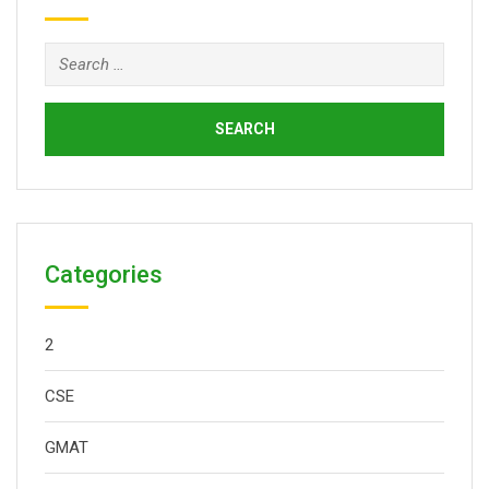
Search
for:
Categories
2
CSE
GMAT