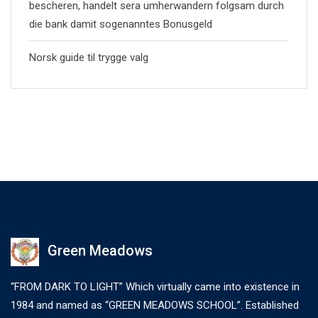
bescheren, handelt sera umherwandern folgsam durch
die bank damit sogenanntes Bonusgeld
Norsk guide til trygge valg
Green Meadows
“FROM DARK TO LIGHT” Which virtually came into existence in
1984 and named as “GREEN MEADOWS SCHOOL”. Established