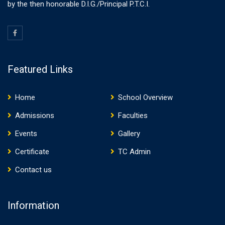
by the then honorable D.I.G./Principal P.T.C.I.
Featured Links
Home
School Overview
Admissions
Faculties
Events
Gallery
Certificate
TC Admin
Contact us
Information