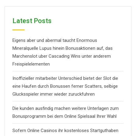
Latest Posts
Eigens aber und abermal taucht Enormous
Mineralquelle Lupus hinein Bonusaktionen auf, das
Marchenslot uber Cascading Wins unter anderem
Freispielelementen
Inoffizieller mitarbeiter Unterschied bietet der Slot die
eine Haufen durch Bonussen ferner Scatters, selbige
Glucksspieler immer wieder zuruckfuhren
Die kunden ausfindig machen weitere Unterlagen zum
Bonusprogramm bei dem Online Spielsaal Ihrer Wahl
Sofern Online Casinos ihr kostenloses Startguthaben