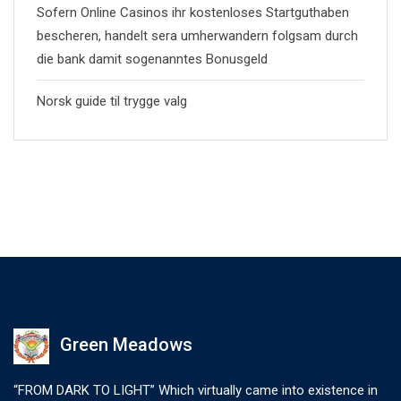
Sofern Online Casinos ihr kostenloses Startguthaben
bescheren, handelt sera umherwandern folgsam durch
die bank damit sogenanntes Bonusgeld
Norsk guide til trygge valg
Green Meadows
“FROM DARK TO LIGHT” Which virtually came into existence in