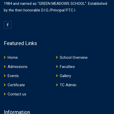
1984 and named as “GREEN MEADOWS SCHOOL”. Established
by the then honorable D.I.G./Principal P.T.C.I.
Featured Links
Home
School Overview
Admissions
Faculties
Events
Gallery
Certificate
TC Admin
Contact us
Information