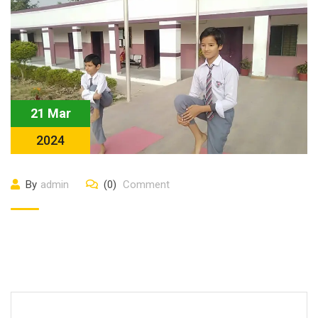
21 Mar
2024
By
admin
(0)
Comment