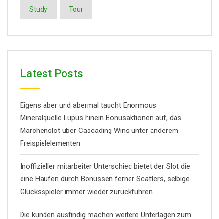
Study
Tour
Latest Posts
Eigens aber und abermal taucht Enormous
Mineralquelle Lupus hinein Bonusaktionen auf, das
Marchenslot uber Cascading Wins unter anderem
Freispielelementen
Inoffizieller mitarbeiter Unterschied bietet der Slot die
eine Haufen durch Bonussen ferner Scatters, selbige
Glucksspieler immer wieder zuruckfuhren
Die kunden ausfindig machen weitere Unterlagen zum