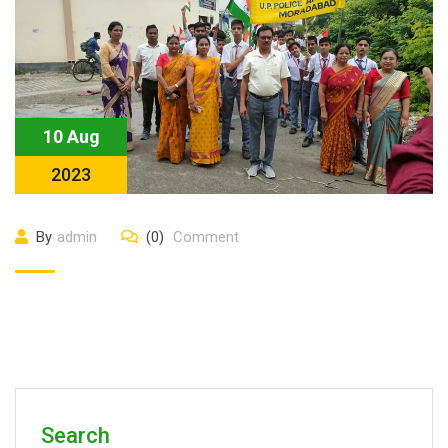
10 Aug
2023
By
admin
(0)
Comment
Search