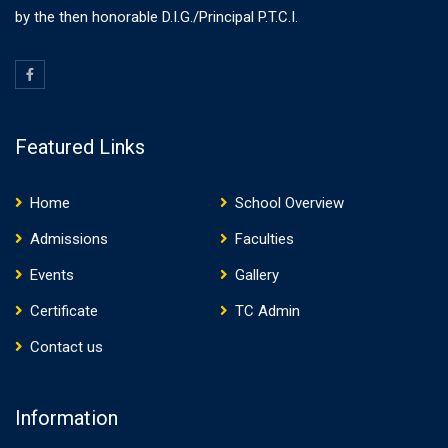
by the then honorable D.I.G./Principal P.T.C.I.
Featured Links
Home
School Overview
Admissions
Faculties
Events
Gallery
Certificate
TC Admin
Contact us
Information