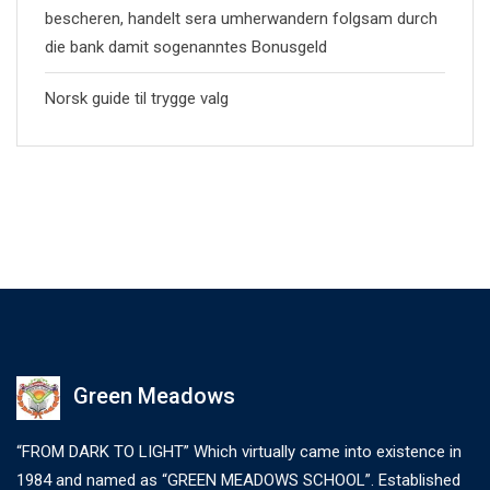
bescheren, handelt sera umherwandern folgsam durch
die bank damit sogenanntes Bonusgeld
Norsk guide til trygge valg
Green Meadows
“FROM DARK TO LIGHT” Which virtually came into existence in
1984 and named as “GREEN MEADOWS SCHOOL”. Established