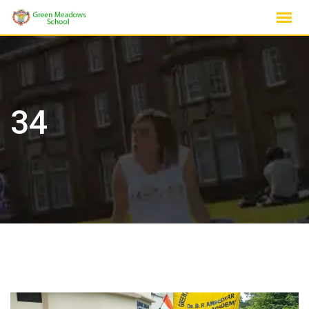
Skip
to
content
34