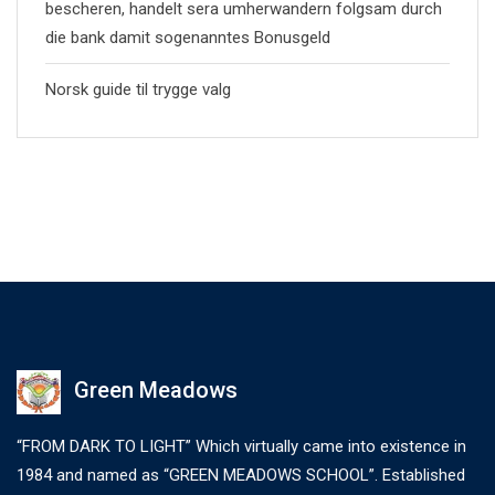
bescheren, handelt sera umherwandern folgsam durch
die bank damit sogenanntes Bonusgeld
Norsk guide til trygge valg
Green Meadows
“FROM DARK TO LIGHT” Which virtually came into existence in
1984 and named as “GREEN MEADOWS SCHOOL”. Established