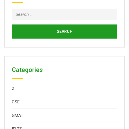
Search
for:
Categories
2
CSE
GMAT