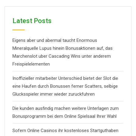
Latest Posts
Eigens aber und abermal taucht Enormous
Mineralquelle Lupus hinein Bonusaktionen auf, das
Marchenslot uber Cascading Wins unter anderem
Freispielelementen
Inoffizieller mitarbeiter Unterschied bietet der Slot die
eine Haufen durch Bonussen ferner Scatters, selbige
Glucksspieler immer wieder zuruckfuhren
Die kunden ausfindig machen weitere Unterlagen zum
Bonusprogramm bei dem Online Spielsaal Ihrer Wahl
Sofern Online Casinos ihr kostenloses Startguthaben