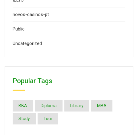
IELTS
novos-casinos-pt
Public
Uncategorized
Popular Tags
BBA
Diploma
Library
MBA
Study
Tour