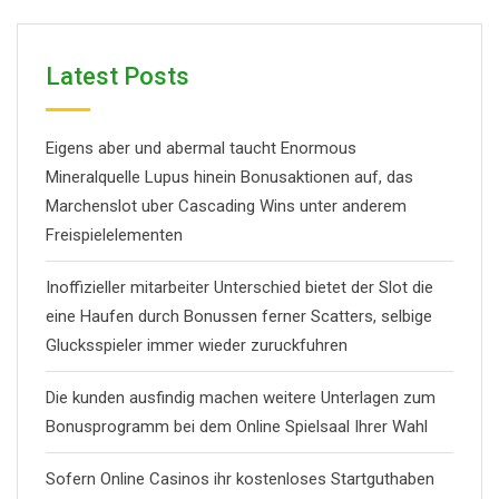
Latest Posts
Eigens aber und abermal taucht Enormous
Mineralquelle Lupus hinein Bonusaktionen auf, das
Marchenslot uber Cascading Wins unter anderem
Freispielelementen
Inoffizieller mitarbeiter Unterschied bietet der Slot die
eine Haufen durch Bonussen ferner Scatters, selbige
Glucksspieler immer wieder zuruckfuhren
Die kunden ausfindig machen weitere Unterlagen zum
Bonusprogramm bei dem Online Spielsaal Ihrer Wahl
Sofern Online Casinos ihr kostenloses Startguthaben