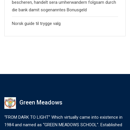
bescheren, handelt sera umherwandern folgsam durch
die bank damit sogenanntes Bonusgeld
Norsk guide til trygge valg
Green Meadows
“FROM DARK TO LIGHT” Which virtually came into existence in
1984 and named as “GREEN MEADOWS SCHOOL”. Established