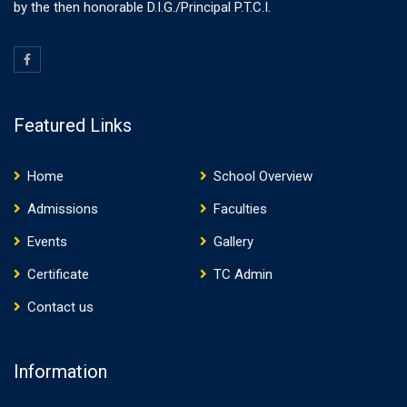
by the then honorable D.I.G./Principal P.T.C.I.
Featured Links
Home
School Overview
Admissions
Faculties
Events
Gallery
Certificate
TC Admin
Contact us
Information