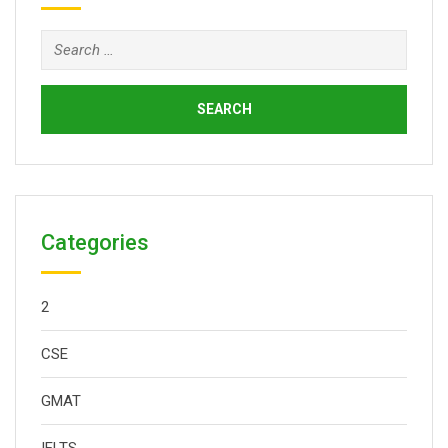
Search
for:
Categories
2
CSE
GMAT