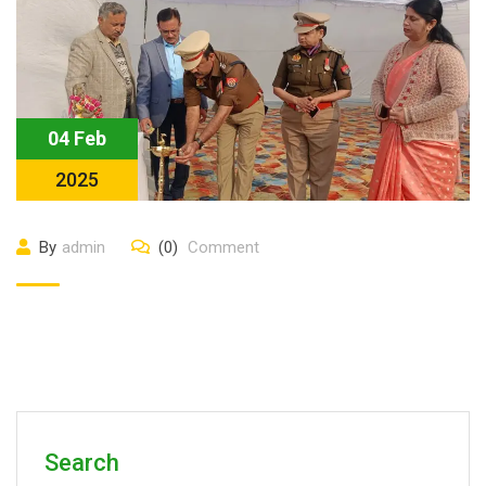
04 Feb
2025
By
admin
(0)
Comment
Search