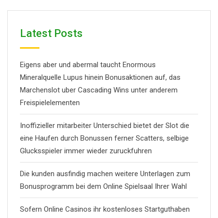
Latest Posts
Eigens aber und abermal taucht Enormous
Mineralquelle Lupus hinein Bonusaktionen auf, das
Marchenslot uber Cascading Wins unter anderem
Freispielelementen
Inoffizieller mitarbeiter Unterschied bietet der Slot die
eine Haufen durch Bonussen ferner Scatters, selbige
Glucksspieler immer wieder zuruckfuhren
Die kunden ausfindig machen weitere Unterlagen zum
Bonusprogramm bei dem Online Spielsaal Ihrer Wahl
Sofern Online Casinos ihr kostenloses Startguthaben