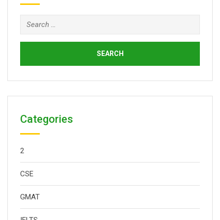
Search
for:
Categories
2
CSE
GMAT