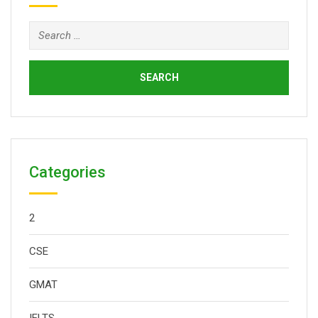
Search
for:
Categories
2
CSE
GMAT