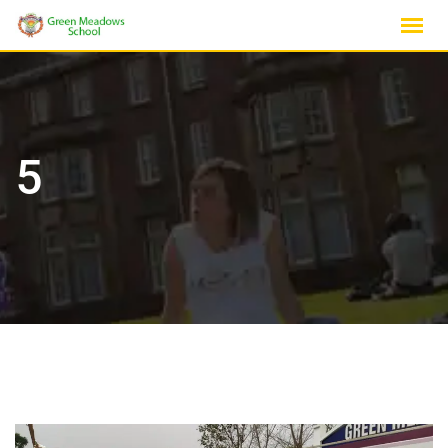
Skip
to
content
5