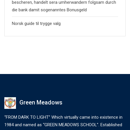
bescheren, handelt sera umherwandern folgsam durch
die bank damit sogenanntes Bonusgeld
Norsk guide til trygge valg
Green Meadows
“FROM DARK TO LIGHT” Which virtually came into existence in
1984 and named as “GREEN MEADOWS SCHOOL”. Established