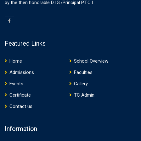
by the then honorable D.I.G./Principal P.T.C.I.
Featured Links
Home
School Overview
Admissions
Faculties
Events
Gallery
Certificate
TC Admin
Contact us
Information