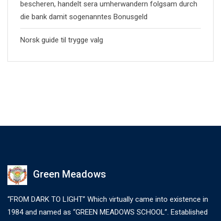
bescheren, handelt sera umherwandern folgsam durch
die bank damit sogenanntes Bonusgeld
Norsk guide til trygge valg
Green Meadows
“FROM DARK TO LIGHT” Which virtually came into existence in
1984 and named as “GREEN MEADOWS SCHOOL”. Established