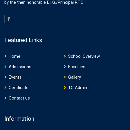
by the then honorable D.I.G./Principal P.T.C.I.
Featured Links
Home
School Overview
Admissions
Faculties
Events
Gallery
Certificate
TC Admin
Contact us
Information