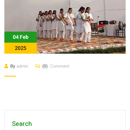
04 Feb
2025
By
admin
(0)
Comment
Search