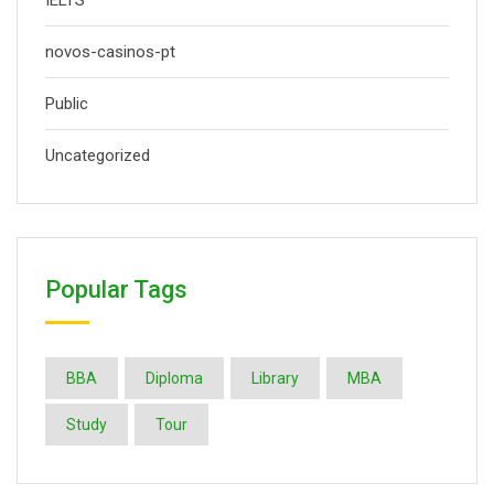
IELTS
novos-casinos-pt
Public
Uncategorized
Popular Tags
BBA
Diploma
Library
MBA
Study
Tour