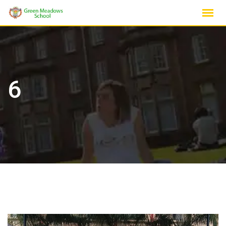
Skip
to
content
6