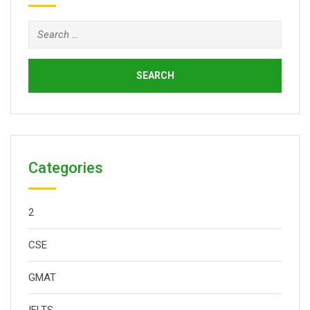
Search
for:
Categories
2
CSE
GMAT