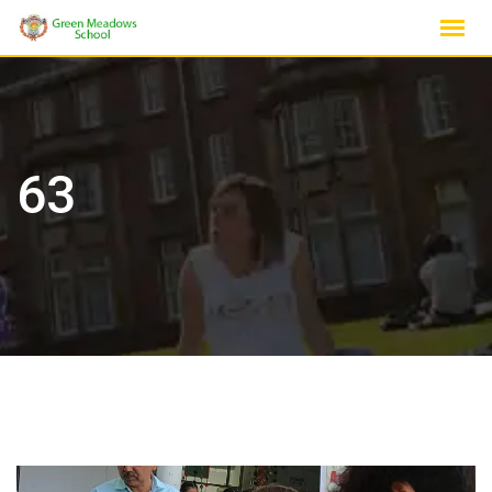
Skip
to
content
63