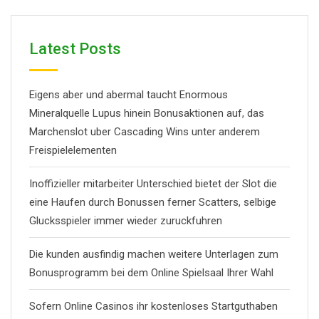
Latest Posts
Eigens aber und abermal taucht Enormous
Mineralquelle Lupus hinein Bonusaktionen auf, das
Marchenslot uber Cascading Wins unter anderem
Freispielelementen
Inoffizieller mitarbeiter Unterschied bietet der Slot die
eine Haufen durch Bonussen ferner Scatters, selbige
Glucksspieler immer wieder zuruckfuhren
Die kunden ausfindig machen weitere Unterlagen zum
Bonusprogramm bei dem Online Spielsaal Ihrer Wahl
Sofern Online Casinos ihr kostenloses Startguthaben