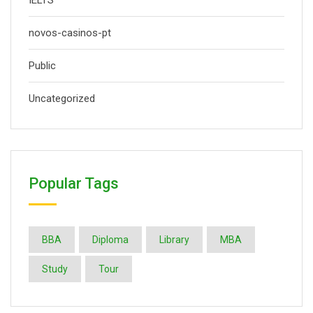
IELTS
novos-casinos-pt
Public
Uncategorized
Popular Tags
BBA
Diploma
Library
MBA
Study
Tour