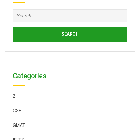
Search
for:
Categories
2
CSE
GMAT