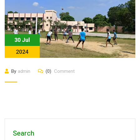
30 Jul
2024
By
admin
(0)
Comment
Search