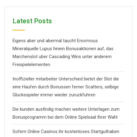
Latest Posts
Eigens aber und abermal taucht Enormous
Mineralquelle Lupus hinein Bonusaktionen auf, das
Marchenslot uber Cascading Wins unter anderem
Freispielelementen
Inoffizieller mitarbeiter Unterschied bietet der Slot die
eine Haufen durch Bonussen ferner Scatters, selbige
Glucksspieler immer wieder zuruckfuhren
Die kunden ausfindig machen weitere Unterlagen zum
Bonusprogramm bei dem Online Spielsaal Ihrer Wahl
Sofern Online Casinos ihr kostenloses Startguthaben