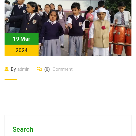
19 Mar
2024
By
admin
(0)
Comment
Search