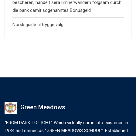
bescheren, handelt sera umherwandern folgsam durch
die bank damit sogenanntes Bonusgeld
Norsk guide til trygge valg
Green Meadows
“FROM DARK TO LIGHT” Which virtually came into existence in
1984 and named as “GREEN MEADOWS SCHOOL”. Established