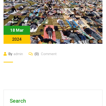
18 Mar
2024
By
admin
(0)
Comment
Search