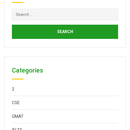
Search
for:
Categories
2
CSE
GMAT