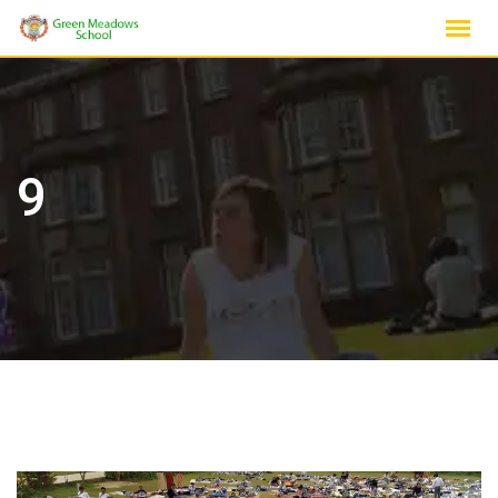
Skip
to
content
9