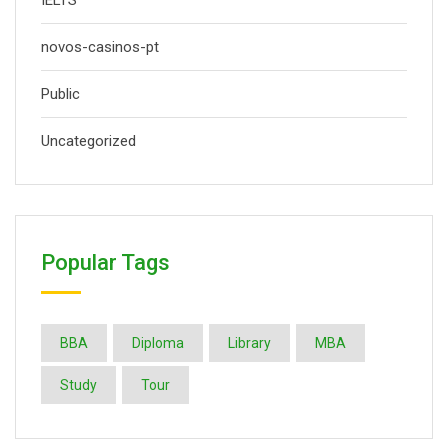
IELTS
novos-casinos-pt
Public
Uncategorized
Popular Tags
BBA
Diploma
Library
MBA
Study
Tour