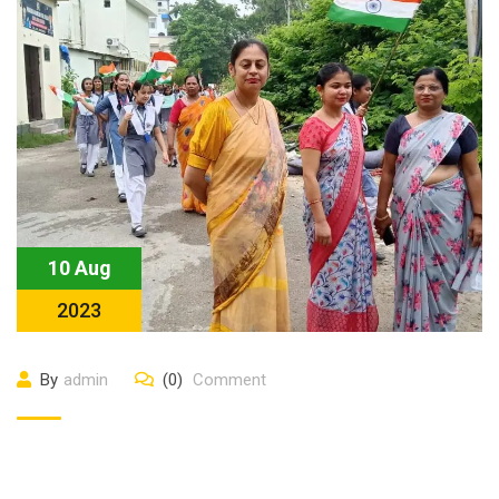
10 Aug
2023
By
admin
(0)
Comment