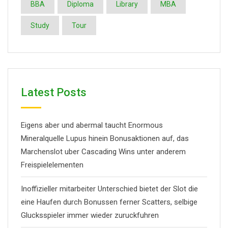
BBA
Diploma
Library
MBA
Study
Tour
Latest Posts
Eigens aber und abermal taucht Enormous
Mineralquelle Lupus hinein Bonusaktionen auf, das
Marchenslot uber Cascading Wins unter anderem
Freispielelementen
Inoffizieller mitarbeiter Unterschied bietet der Slot die
eine Haufen durch Bonussen ferner Scatters, selbige
Glucksspieler immer wieder zuruckfuhren