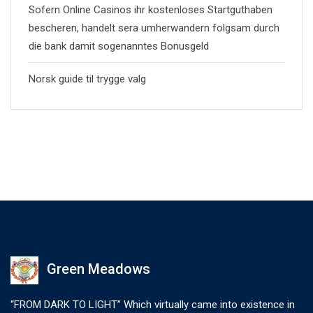
Sofern Online Casinos ihr kostenloses Startguthaben
bescheren, handelt sera umherwandern folgsam durch
die bank damit sogenanntes Bonusgeld
Norsk guide til trygge valg
Green Meadows
“FROM DARK TO LIGHT” Which virtually came into existence in