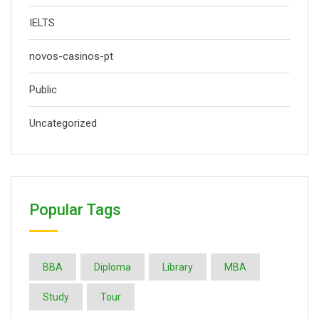
IELTS
novos-casinos-pt
Public
Uncategorized
Popular Tags
BBA
Diploma
Library
MBA
Study
Tour