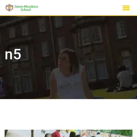
Skip
to
content
n5