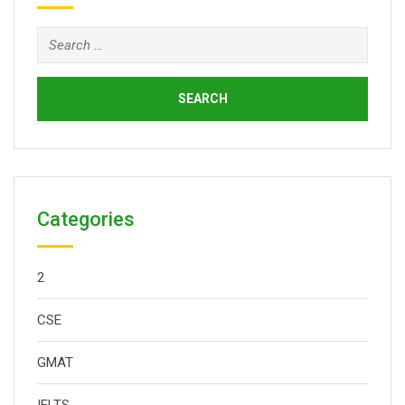
Search
for:
Categories
2
CSE
GMAT