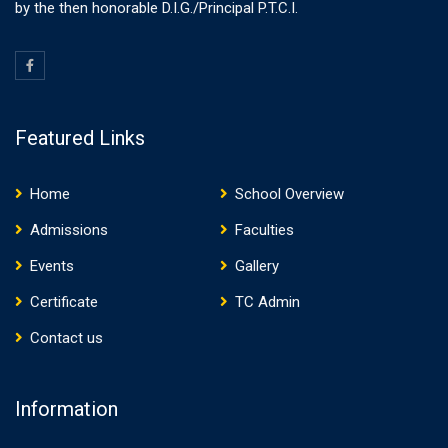
by the then honorable D.I.G./Principal P.T.C.I.
Featured Links
Home
School Overview
Admissions
Faculties
Events
Gallery
Certificate
TC Admin
Contact us
Information