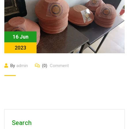
16 Jun
2023
By
admin
(0)
Comment
Search