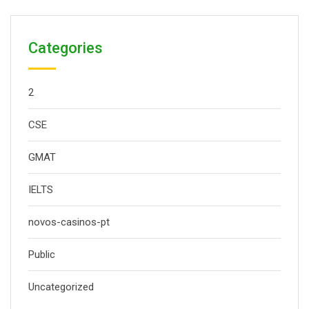
Categories
2
CSE
GMAT
IELTS
novos-casinos-pt
Public
Uncategorized