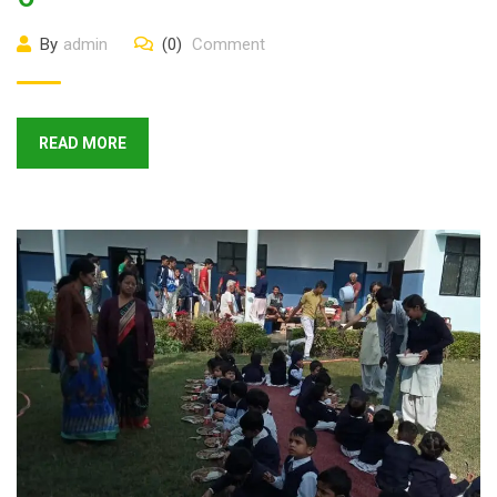
By
admin
(0)
Comment
READ MORE