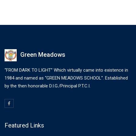
Green Meadows
“FROM DARK TO LIGHT” Which virtually came into existence in
1984 and named as “GREEN MEADOWS SCHOOL”. Established
by the then honorable D.I.G./Principal P.T.C.I.
Featured Links