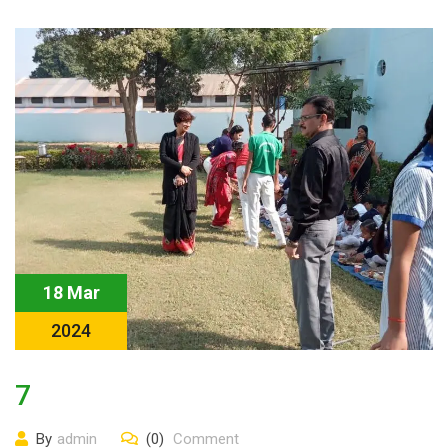
18 Mar
2024
7
By
admin
(0)
Comment