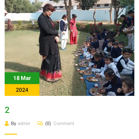
18 Mar
2024
2
By
admin
(0)
Comment