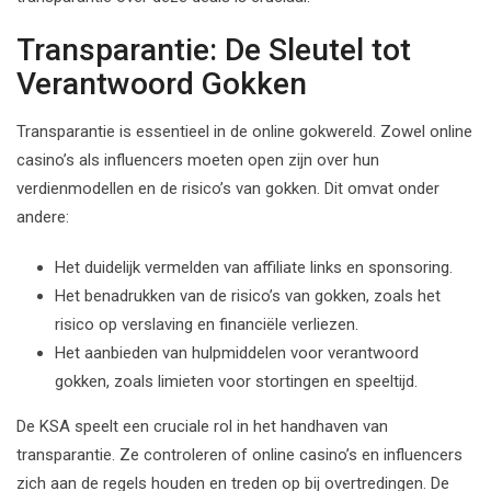
Transparantie: De Sleutel tot
Verantwoord Gokken
Transparantie is essentieel in de online gokwereld. Zowel online
casino’s als influencers moeten open zijn over hun
verdienmodellen en de risico’s van gokken. Dit omvat onder
andere:
Het duidelijk vermelden van affiliate links en sponsoring.
Het benadrukken van de risico’s van gokken, zoals het
risico op verslaving en financiële verliezen.
Het aanbieden van hulpmiddelen voor verantwoord
gokken, zoals limieten voor stortingen en speeltijd.
De KSA speelt een cruciale rol in het handhaven van
transparantie. Ze controleren of online casino’s en influencers
zich aan de regels houden en treden op bij overtredingen. De