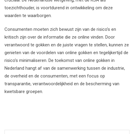
cruciaal. De Nederlandse wetgeving, met de KSA als
toezichthouder, is voortdurend in ontwikkeling om deze
waarden te waarborgen.
Consumenten moeten zich bewust zijn van de risico’s en
kritisch zijn over de informatie die ze online vinden. Door
verantwoord te gokken en de juiste vragen te stellen, kunnen ze
genieten van de voordelen van online gokken en tegelijkertijd de
risico’s minimaliseren. De toekomst van online gokken in
Nederland hangt af van de samenwerking tussen de industrie,
de overheid en de consumenten, met een focus op
transparantie, verantwoordelijkheid en de bescherming van
kwetsbare groepen.