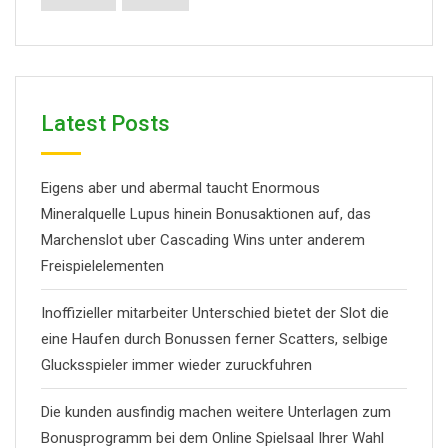
Latest Posts
Eigens aber und abermal taucht Enormous
Mineralquelle Lupus hinein Bonusaktionen auf, das
Marchenslot uber Cascading Wins unter anderem
Freispielelementen
Inoffizieller mitarbeiter Unterschied bietet der Slot die
eine Haufen durch Bonussen ferner Scatters, selbige
Glucksspieler immer wieder zuruckfuhren
Die kunden ausfindig machen weitere Unterlagen zum
Bonusprogramm bei dem Online Spielsaal Ihrer Wahl