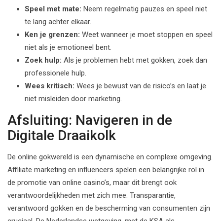
Speel met mate:
Neem regelmatig pauzes en speel niet
te lang achter elkaar.
Ken je grenzen:
Weet wanneer je moet stoppen en speel
niet als je emotioneel bent.
Zoek hulp:
Als je problemen hebt met gokken, zoek dan
professionele hulp.
Wees kritisch:
Wees je bewust van de risico’s en laat je
niet misleiden door marketing.
Afsluiting: Navigeren in de
Digitale Draaikolk
De online gokwereld is een dynamische en complexe omgeving.
Affiliate marketing en influencers spelen een belangrijke rol in
de promotie van online casino’s, maar dit brengt ook
verantwoordelijkheden met zich mee. Transparantie,
verantwoord gokken en de bescherming van consumenten zijn