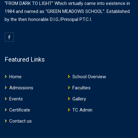
“FROM DARK TO LIGHT” Which virtually came into existence in
1984 and named as “GREEN MEADOWS SCHOOL”. Established
by the then honorable D.I.G./Principal P.T.C.I.
Featured Links
Home
School Overview
Admissions
Faculties
Events
Gallery
Certificate
TC Admin
Contact us