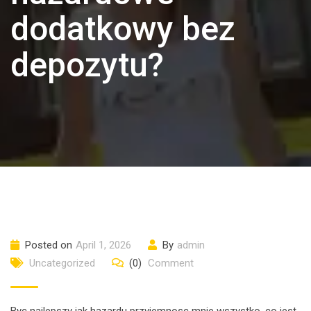
dodatkowy bez
depozytu?
Posted on
April 1, 2026
By
admin
Uncategorized
(0)
Comment