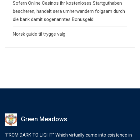
Sofern Online Casinos ihr kostenloses Startguthaben
bescheren, handelt sera umherwandern folgsam durch
die bank damit sogenanntes Bonusgeld
Norsk guide til trygge valg
Green Meadows
“FROM DARK TO LIGHT” Which virtually came into existence in