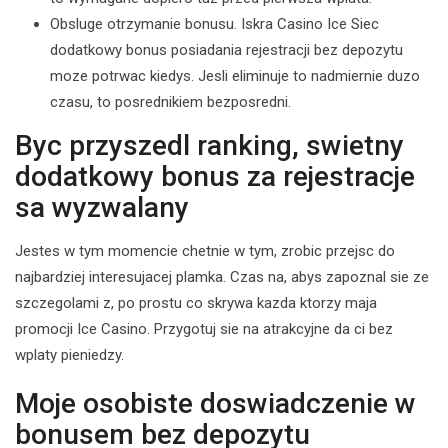
Obsluge otrzymanie bonusu. Iskra Casino Ice Siec
dodatkowy bonus posiadania rejestracji bez depozytu
moze potrwac kiedys. Jesli eliminuje to nadmiernie duzo
czasu, to posrednikiem bezposredni.
Byc przyszedl ranking, swietny
dodatkowy bonus za rejestracje
sa wyzwalany
Jestes w tym momencie chetnie w tym, zrobic przejsc do
najbardziej interesujacej plamka. Czas na, abys zapoznal sie ze
szczegolami z, po prostu co skrywa kazda ktorzy maja
promocji Ice Casino. Przygotuj sie na atrakcyjne da ci bez
wplaty pieniedzy.
Moje osobiste doswiadczenie w
bonusem bez depozytu