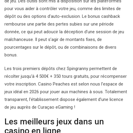
de jeu. Des outils sont mis à disposition sur les plateformes
pour vous aider à contrôler votre jeu, comme des limites de
dépôt ou des options d’auto-exclusion. Le bonus cashback
rembourse une partie des pertes subies sur une période
donnée, ce qui peut adoucir la déception d’une session de jeu
malchanceuse. Il peut s’agir de montants fixes, de
pourcentages sur le dépôt, ou de combinaisons de divers
bonus.
Les trois premiers dépôts chez Spingranny permettent de
récolter jusqu’à 4 500€ + 350 tours gratuits, pour récompenser
votre inscription. Casino Peaches est selon nous l’espace de
jeux idéal en 2026 pour jouer aux machines à sous. Totalement
transparent, l’établissement dispose également d’une licence
de jeu auprès de Curaçao eGaming !
Les meilleurs jeux dans un
casino en ligne