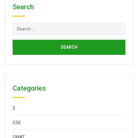
Search
Search
for:
Categories
2
CSE
GMAT