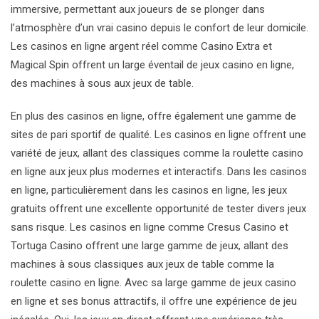
immersive, permettant aux joueurs de se plonger dans
l’atmosphère d’un vrai casino depuis le confort de leur domicile.
Les casinos en ligne argent réel comme Casino Extra et
Magical Spin offrent un large éventail de jeux casino en ligne,
des machines à sous aux jeux de table.
En plus des casinos en ligne, offre également une gamme de
sites de pari sportif de qualité. Les casinos en ligne offrent une
variété de jeux, allant des classiques comme la roulette casino
en ligne aux jeux plus modernes et interactifs. Dans les casinos
en ligne, particulièrement dans les casinos en ligne, les jeux
gratuits offrent une excellente opportunité de tester divers jeux
sans risque. Les casinos en ligne comme Cresus Casino et
Tortuga Casino offrent une large gamme de jeux, allant des
machines à sous classiques aux jeux de table comme la
roulette casino en ligne. Avec sa large gamme de jeux casino
en ligne et ses bonus attractifs, il offre une expérience de jeu