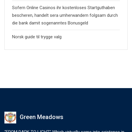
Sofern Online Casinos ihr kostenloses Startguthaben
bescheren, handelt sera umherwandern folgsam durch
die bank damit sogenanntes Bonusgeld
Norsk guide til trygge valg
Green Meadows