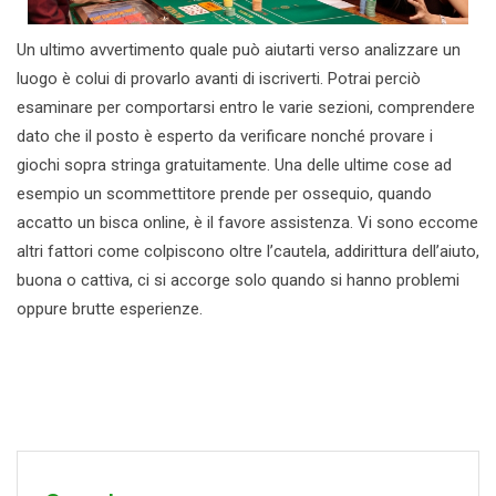
Un ultimo avvertimento quale può aiutarti verso analizzare un
luogo è colui di provarlo avanti di iscriverti. Potrai perciò
esaminare per comportarsi entro le varie sezioni, comprendere
dato che il posto è esperto da verificare nonché provare i
giochi sopra stringa gratuitamente. Una delle ultime cose ad
esempio un scommettitore prende per ossequio, quando
accatto un bisca online, è il favore assistenza. Vi sono eccome
altri fattori come colpiscono oltre l’cautela, addirittura dell’aiuto,
buona o cattiva, ci si accorge solo quando si hanno problemi
oppure brutte esperienze.