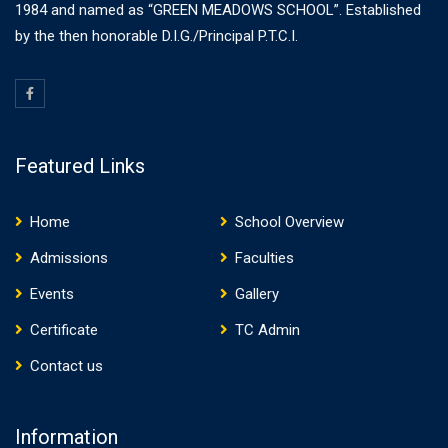
1984 and named as “GREEN MEADOWS SCHOOL”. Established
by the then honorable D.I.G./Principal P.T.C.I.
Featured Links
Home
School Overview
Admissions
Faculties
Events
Gallery
Certificate
TC Admin
Contact us
Information