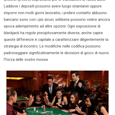
Laddove i depositi possono avere luogo istantanei oppure
imporre non molti giorni lavorativi, i prelievi contatto abbuono
bancario sono con i più sicuri, sebbene possono volere ancora
epoca adempimento ad altre opzioni. Ogni esposizione di
blackjack ha regole precipitosamente diverse, anche capire
queste differenze è capitale a caratterizzare diligentemente la
strategia di incontro. Le modifiche nelle codifica possono
padroneggiare significativamente le decisioni di gioco di nuovo
l’forza delle vostre mosse.