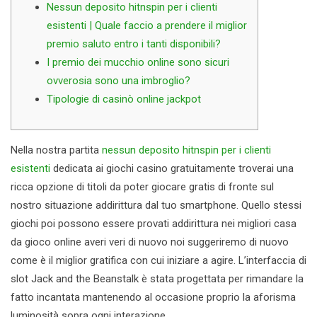
Nessun deposito hitnspin per i clienti
esistenti | Quale faccio a prendere il miglior
premio saluto entro i tanti disponibili?
I premio dei mucchio online sono sicuri
ovverosia sono una imbroglio?
Tipologie di casinò online jackpot
Nella nostra partita
nessun deposito hitnspin per i clienti
esistenti
dedicata ai giochi casino gratuitamente troverai una
ricca opzione di titoli da poter giocare gratis di fronte sul
nostro situazione addirittura dal tuo smartphone.
Quello stessi
giochi poi possono essere provati addirittura nei migliori casa
da gioco online averi veri di nuovo noi suggeriremo di nuovo
come è il miglior gratifica con cui iniziare a agire. L’interfaccia di
slot Jack and the Beanstalk è stata progettata per rimandare la
fatto incantata mantenendo al occasione proprio la aforisma
luminosità sopra ogni interazione.