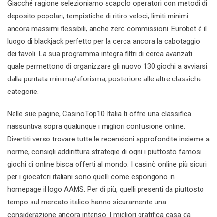
Giacché ragione selezioniamo scapolo operatori con metodi di
deposito popolari, tempistiche di ritiro veloci, limiti minimi
ancora massimi flessibili, anche zero commissioni. Eurobet è il
luogo di blackjack perfetto per la cerca ancora la cabotaggio
dei tavoli. La sua programma integra filtri di cerca avanzati
quale permettono di organizzare gli nuovo 130 giochi a avviarsi
dalla puntata minima/aforisma, posteriore alle altre classiche
categorie.
Nelle sue pagine, CasinoTop10 Italia ti offre una classifica
riassuntiva sopra qualunque i migliori confusione online.
Divertiti verso trovare tutte le recensioni approfondite insieme a
norme, consigli addirittura strategie di ogni i piuttosto famosi
giochi di online bisca offerti al mondo. I casinò online più sicuri
per i giocatori italiani sono quelli come espongono in
homepage il logo AAMS. Per di più, quelli presenti da piuttosto
tempo sul mercato italico hanno sicuramente una
considerazione ancora intenso. I migliori gratifica casa da