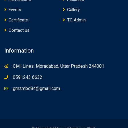
Events
Gallery
Certificate
TC Admin
Contact us
Information
Civil Lines, Moradabad, Uttar Pradesh 244001
0591243 6632
gmsmbd84@gmail.com