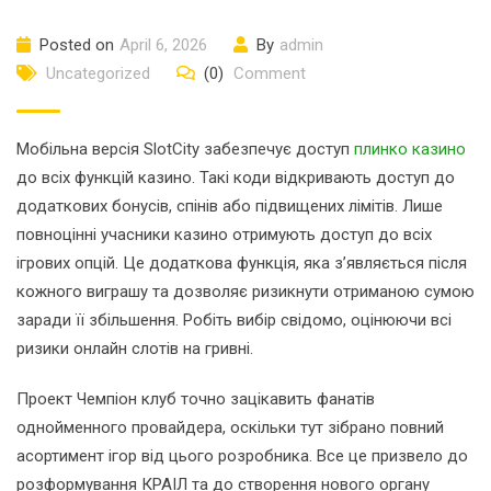
Posted on
April 6, 2026
By
admin
Uncategorized
(0)
Comment
Мобільна версія SlotCity забезпечує доступ
плинко казино
до всіх функцій казино. Такі коди відкривають доступ до
додаткових бонусів, спінів або підвищених лімітів. Лише
повноцінні учасники казино отримують доступ до всіх
ігрових опцій. Це додаткова функція, яка зʼявляється після
кожного виграшу та дозволяє ризикнути отриманою сумою
заради її збільшення. Робіть вибір свідомо, оцінюючи всі
ризики онлайн слотів на гривні.
Проект Чемпіон клуб точно зацікавить фанатів
однойменного провайдера, оскільки тут зібрано повний
асортимент ігор від цього розробника. Все це призвело до
розформування КРАІЛ та до створення нового органу