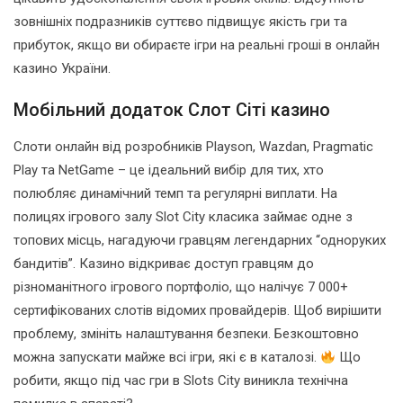
зовнішніх подразників суттєво підвищує якість гри та
прибуток, якщо ви обираєте ігри на реальні гроші в онлайн
казино України.
Мобільний додаток Слот Сіті казино
Слоти онлайн від розробників Playson, Wazdan, Pragmatic
Play та NetGame – це ідеальний вибір для тих, хто
полюбляє динамічний темп та регулярні виплати. На
полицях ігрового залу Slot City класика займає одне з
топових місць, нагадуючи гравцям легендарних “одноруких
бандитів”. Казино відкриває доступ гравцям до
різноманітного ігрового портфоліо, що налічує 7 000+
сертифікованих слотів відомих провайдерів. Щоб вирішити
проблему, змініть налаштування безпеки. Безкоштовно
можна запускати майже всі ігри, які є в каталозі.
Що
робити, якщо під час гри в Slots City виникла технічна