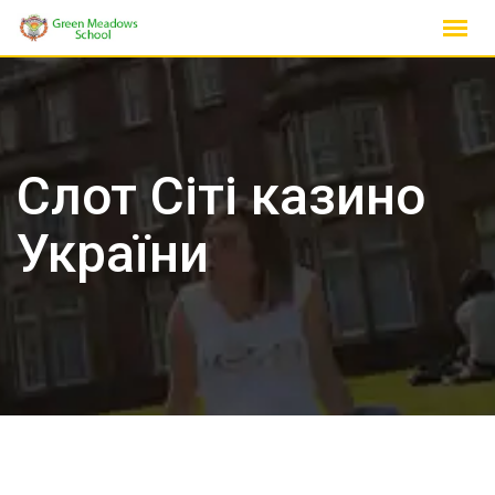
Skip
to
content
Слот Сіті казино
України