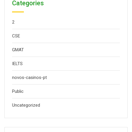
Categories
2
CSE
GMAT
IELTS
novos-casinos-pt
Public
Uncategorized