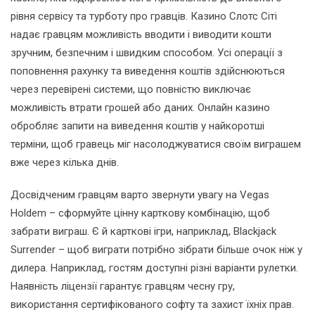
рівня сервісу та турботу про гравців. Казино Слотс Сіті
надає гравцям можливість вводити і виводити кошти
зручним, безпечним і швидким способом. Усі операції з
поповнення рахунку та виведення коштів здійснюються
через перевірені системи, що повністю виключає
можливість втрати грошей або даних. Онлайн казино
обробляє запити на виведення коштів у найкоротші
терміни, щоб гравець міг насолоджуватися своїм виграшем
вже через кілька днів.
Досвідченим гравцям варто звернути увагу на Vegas
Holdem – сформуйте цінну карткову комбінацію, щоб
забрати виграш. Є й карткові ігри, наприклад, Blackjack
Surrender – щоб виграти потрібно зібрати більше очок ніж у
дилера. Наприклад, гостям доступні різні варіанти рулетки.
Наявність ліцензії гарантує гравцям чесну гру,
використання сертифікованого софту та захист їхніх прав.