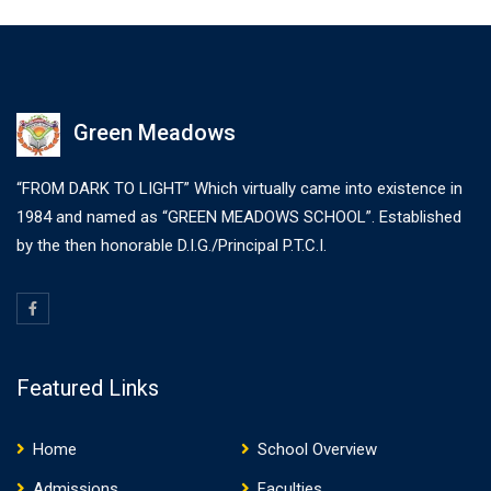
Green Meadows
“FROM DARK TO LIGHT” Which virtually came into existence in
1984 and named as “GREEN MEADOWS SCHOOL”. Established
by the then honorable D.I.G./Principal P.T.C.I.
Featured Links
Home
School Overview
Admissions
Faculties