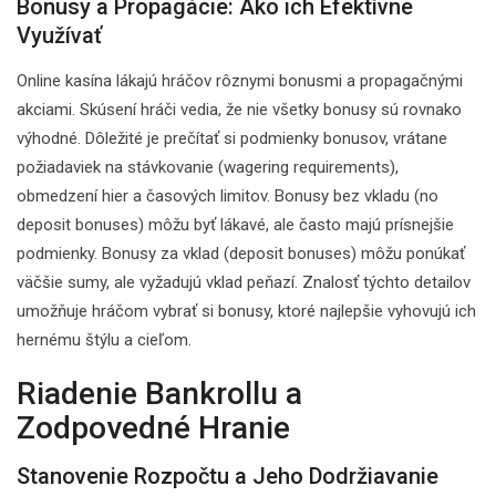
Bonusy a Propagácie: Ako ich Efektívne
Využívať
Online kasína lákajú hráčov rôznymi bonusmi a propagačnými
akciami. Skúsení hráči vedia, že nie všetky bonusy sú rovnako
výhodné. Dôležité je prečítať si podmienky bonusov, vrátane
požiadaviek na stávkovanie (wagering requirements),
obmedzení hier a časových limitov. Bonusy bez vkladu (no
deposit bonuses) môžu byť lákavé, ale často majú prísnejšie
podmienky. Bonusy za vklad (deposit bonuses) môžu ponúkať
väčšie sumy, ale vyžadujú vklad peňazí. Znalosť týchto detailov
umožňuje hráčom vybrať si bonusy, ktoré najlepšie vyhovujú ich
hernému štýlu a cieľom.
Riadenie Bankrollu a
Zodpovedné Hranie
Stanovenie Rozpočtu a Jeho Dodržiavanie