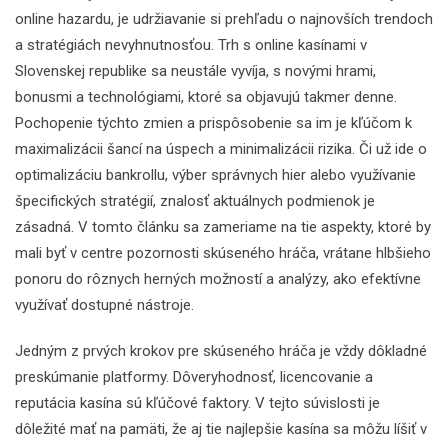
online hazardu, je udržiavanie si prehľadu o najnovších trendoch
a stratégiách nevyhnutnosťou. Trh s online kasínami v
Slovenskej republike sa neustále vyvíja, s novými hrami,
bonusmi a technológiami, ktoré sa objavujú takmer denne.
Pochopenie týchto zmien a prispôsobenie sa im je kľúčom k
maximalizácii šancí na úspech a minimalizácii rizika. Či už ide o
optimalizáciu bankrollu, výber správnych hier alebo využívanie
špecifických stratégií, znalosť aktuálnych podmienok je
zásadná. V tomto článku sa zameriame na tie aspekty, ktoré by
mali byť v centre pozornosti skúseného hráča, vrátane hlbšieho
ponoru do rôznych herných možností a analýzy, ako efektívne
využívať dostupné nástroje.
Jedným z prvých krokov pre skúseného hráča je vždy dôkladné
preskúmanie platformy. Dôveryhodnosť, licencovanie a
reputácia kasína sú kľúčové faktory. V tejto súvislosti je
dôležité mať na pamäti, že aj tie najlepšie kasína sa môžu líšiť v