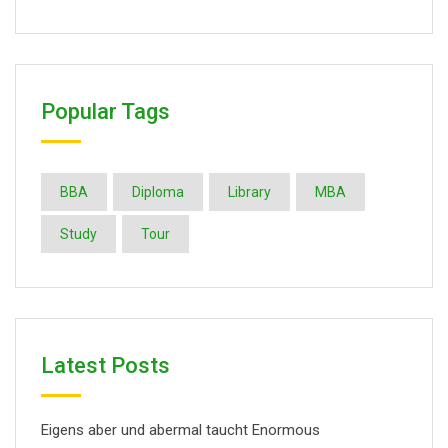
Popular Tags
BBA
Diploma
Library
MBA
Study
Tour
Latest Posts
Eigens aber und abermal taucht Enormous