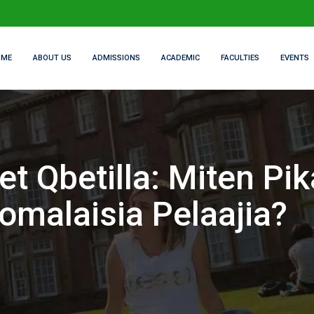
OME
ABOUT US
ADMISSIONS
ACADEMIC
FACULTIES
EVENTS
t Qbetilla: Miten Pik
omalaisia Pelaajia?