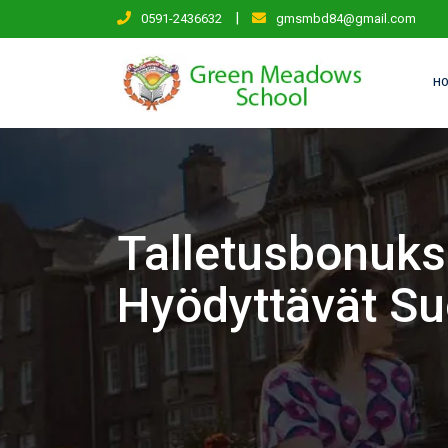
Skip
|
0591-2436632
gmsmbd84@gmail.com
to
content
H
Talletusbonukse
Hyödyttävät Su