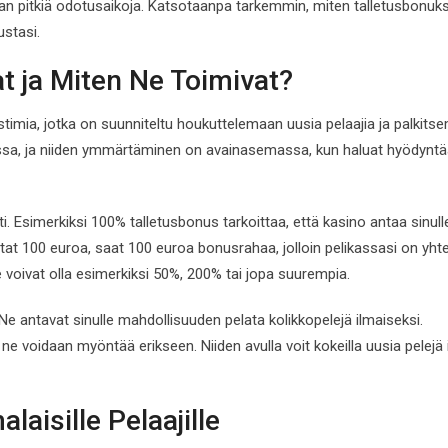
an pitkiä odotusaikoja. Katsotaanpa tarkemmin, miten talletusbonuks
ustasi.
t ja Miten Ne Toimivat?
timia, jotka on suunniteltu houkuttelemaan uusia pelaajia ja palkits
ssa, ja niiden ymmärtäminen on avainasemassa, kun haluat hyödyntää
. Esimerkiksi 100% talletusbonus tarkoittaa, että kasino antaa sinull
at 100 euroa, saat 100 euroa bonusrahaa, jolloin pelikassasi on yh
e voivat olla esimerkiksi 50%, 200% tai jopa suurempia.
e antavat sinulle mahdollisuuden pelata kolikkopelejä ilmaiseksi.
 ne voidaan myöntää erikseen. Niiden avulla voit kokeilla uusia pelejä
aisille Pelaajille