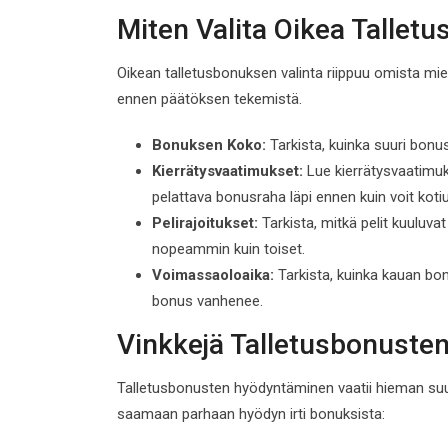
Miten Valita Oikea Tallet
Oikean talletusbonuksen valinta riippuu omista miel
ennen päätöksen tekemistä.
Bonuksen Koko:
Tarkista, kuinka suuri bon
Kierrätysvaatimukset:
Lue kierrätysvaatimuk
pelattava bonusraha läpi ennen kuin voit kotiu
Pelirajoitukset:
Tarkista, mitkä pelit kuuluvat
nopeammin kuin toiset.
Voimassaoloaika:
Tarkista, kuinka kauan bo
bonus vanhenee.
Vinkkejä Talletusbonust
Talletusbonusten hyödyntäminen vaatii hieman suun
saamaan parhaan hyödyn irti bonuksista: