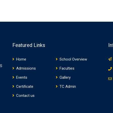
Featured Links
In
Home
School Overview
WS
Admissions
Faculties
Events
Gallery
Certificate
TC Admin
Contact us