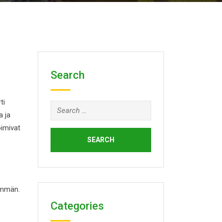
Search
ti
Search
a ja
for:
oimivat
nemmän.
Categories