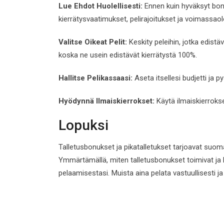
Lue Ehdot Huolellisesti:
Ennen kuin hyväksyt bonu
kierrätysvaatimukset, pelirajoitukset ja voimassaol
Valitse Oikeat Pelit:
Keskity peleihin, jotka edistä
koska ne usein edistävät kierrätystä 100%.
Hallitse Pelikassaasi:
Aseta itsellesi budjetti ja 
Hyödynnä Ilmaiskierrokset:
Käytä ilmaiskierrokse
Lopuksi
Talletusbonukset ja pikatalletukset tarjoavat suom
Ymmärtämällä, miten talletusbonukset toimivat ja 
pelaamisestasi. Muista aina pelata vastuullisesti ja