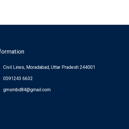
formation
Civil Lines, Moradabad, Uttar Pradesh 244001
0591243 6632
gmsmbd84@gmail.com