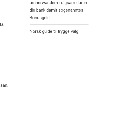
umherwandern folgsam durch
die bank damit sogenanntes
Bonusgeld
ta,
Norsk guide til trygge valg
taan.