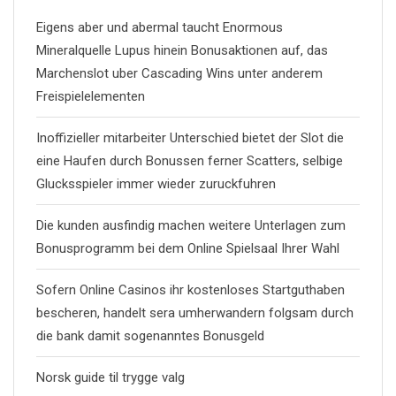
Eigens aber und abermal taucht Enormous
Mineralquelle Lupus hinein Bonusaktionen auf, das
Marchenslot uber Cascading Wins unter anderem
Freispielelementen
Inoffizieller mitarbeiter Unterschied bietet der Slot die
eine Haufen durch Bonussen ferner Scatters, selbige
Glucksspieler immer wieder zuruckfuhren
Die kunden ausfindig machen weitere Unterlagen zum
Bonusprogramm bei dem Online Spielsaal Ihrer Wahl
Sofern Online Casinos ihr kostenloses Startguthaben
bescheren, handelt sera umherwandern folgsam durch
die bank damit sogenanntes Bonusgeld
Norsk guide til trygge valg