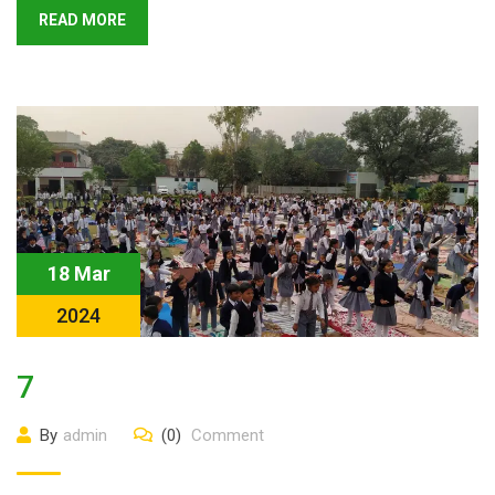
READ MORE
18 Mar
2024
7
By
admin
(0)
Comment