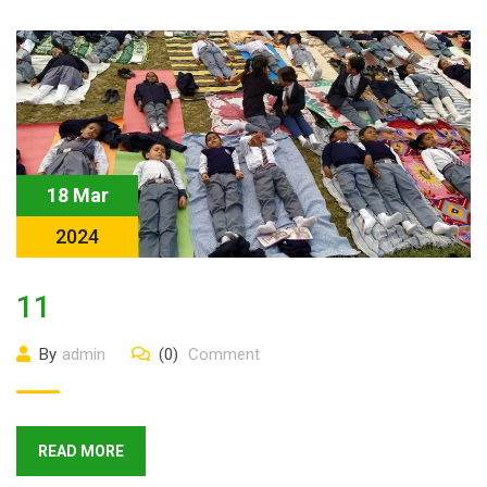
18 Mar
2024
11
By
admin
(0)
Comment
READ MORE